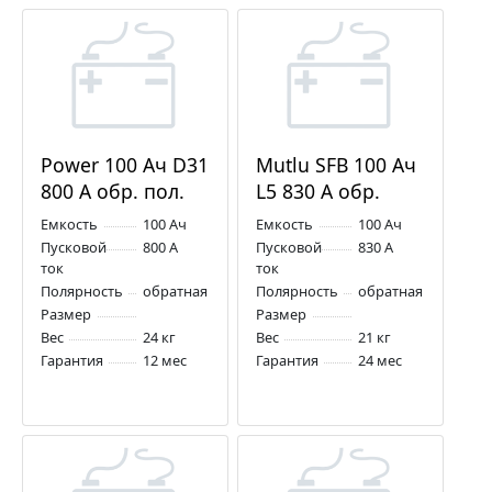
Power 100 Ач D31
Mutlu SFB 100 Ач
800 А обр. пол.
L5 830 А обр.
пол.
Емкость
100 Ач
Емкость
100 Ач
Пусковой
800 А
Пусковой
830 А
ток
ток
Полярность
обратная
Полярность
обратная
Размер
Размер
Вес
24 кг
Вес
21 кг
Гарантия
12 мес
Гарантия
24 мес