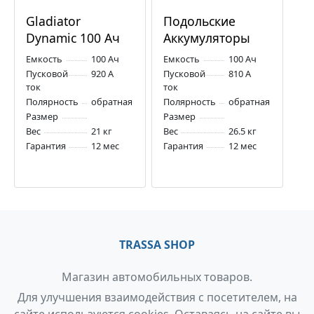
Gladiator
Подольские
Dynamic 100 Ач
Аккумуляторы
L5 920 А обр.
100 Ач L5 810 А
Емкость
100 Ач
Емкость
100 Ач
пол.
обр. пол.
Пусковой
920 А
Пусковой
810 А
ток
ток
Полярность
обратная
Полярность
обратная
Размер
Размер
Вес
21 кг
Вес
26.5 кг
Гарантия
12 мес
Гарантия
12 мес
TRASSA SHOP
Магазин автомобильных товаров.
Для улучшения взаимодействия с посетителем, на
сайте используются cookies. Оставаясь на сайте вы