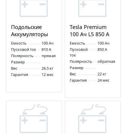
Подольские
Tesla Premium
Аккумуляторы
100 Ач L5 850 А
100 Ач L5 810 А
обр. пол.
Емкость
100 Ач
Емкость
100 Ач
прям. пол.
Пусковой ток
810 А
Пусковой
850 А
ток
Полярность
прямая
Полярность
обратная
Размер
Размер
Вес
26.5 кг
Вес
22 кг
Гарантия
12 мес
Гарантия
24 мес