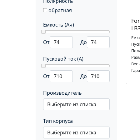
Полярность
обратная
For
Емкость (Ач)
LB3
пол
Емк
От
До
Пуск
Пол
Раз
Пусковой ток (А)
Вес
Гар
От
До
Производитель
Тип корпуса