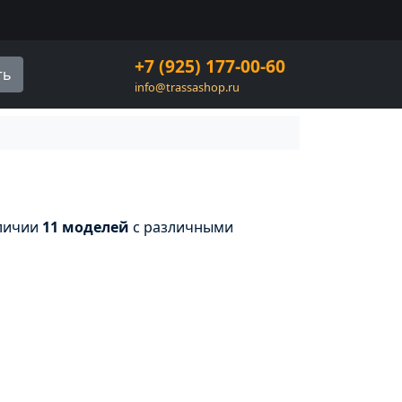
+7 (925) 177-00-60
ть
info@trassashop.ru
аличии
11 моделей
с различными