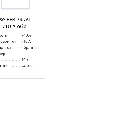
se EFB 74 Ач
 710 А обр.
.
ость
74 Ач
овой ток
710 А
ярность
обратная
мер
19 кг
антия
24 мес