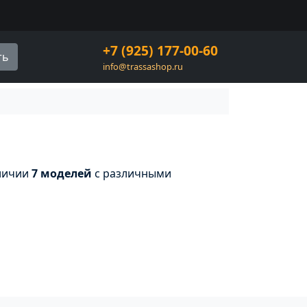
+7 (925) 177-00-60
ть
info@trassashop.ru
аличии
7 моделей
с различными