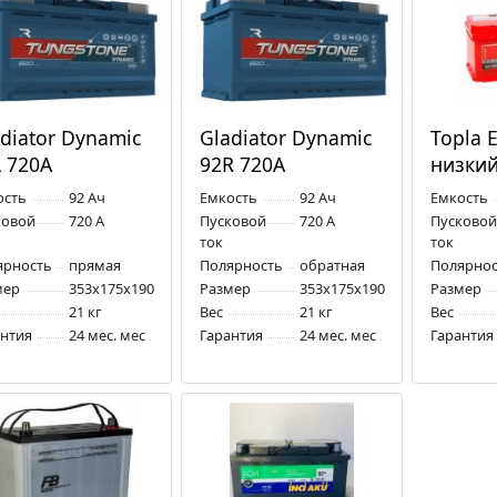
diator Dynamic
Gladiator Dynamic
Topla 
L 720А
92R 720А
низкий
ость
92 Ач
Емкость
92 Ач
Емкость
ковой
720 А
Пусковой
720 А
Пусковой
ток
ток
ярность
прямая
Полярность
обратная
Полярнос
мер
353x175x190
Размер
353x175x190
Размер
21 кг
Вес
21 кг
Вес
антия
24 мес. мес
Гарантия
24 мес. мес
Гарантия