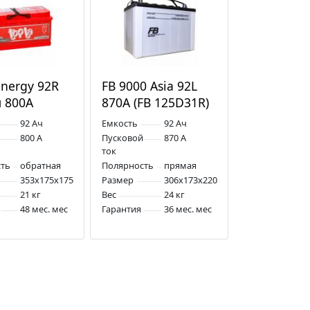
Energy 92R
FB 9000 Asia 92L
 800A
870A (FB 125D31R)
92 Ач
Емкость
92 Ач
800 А
Пусковой
870 А
ток
ть
обратная
Полярность
прямая
353x175x175
Размер
306x173x220
21 кг
Вес
24 кг
48 мес. мес
Гарантия
36 мес. мес