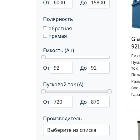
От
До
Полярность
обратная
прямая
Gla
92
Емкость (Ач)
Емк
Пус
От
До
ток
Пол
Раз
Пусковой ток (А)
Вес
Гар
От
До
Производитель