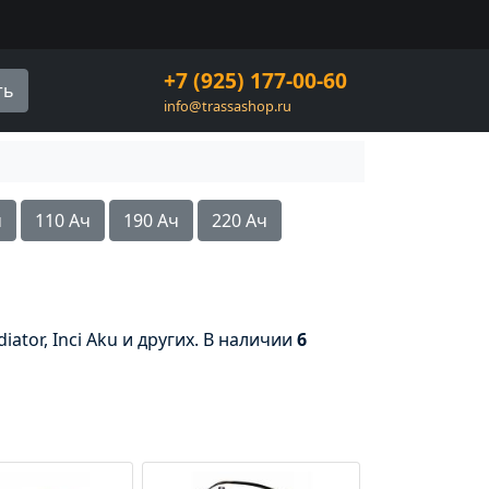
+7 (925) 177-00-60
ть
info@trassashop.ru
ч
110 Ач
190 Ач
220 Ач
ator, Inci Aku и других. В наличии
6