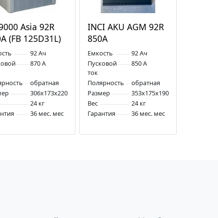
9000 Asia 92R
INCI AKU AGM 92R
A (FB 125D31L)
850A
ость
92 Ач
Емкость
92 Ач
ковой
870 А
Пусковой
850 А
ток
ярность
обратная
Полярность
обратная
мер
306x173x220
Размер
353x175x190
24 кг
Вес
24 кг
антия
36 мес. мес
Гарантия
36 мес. мес