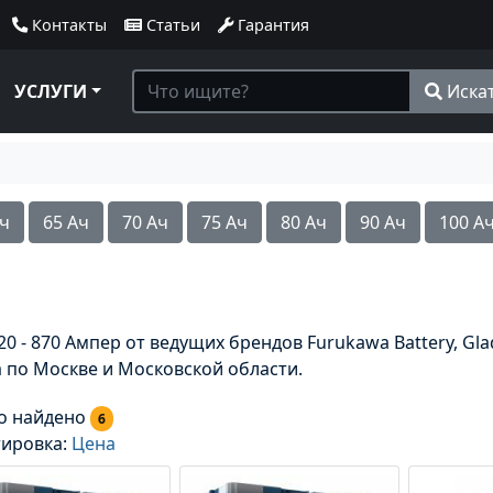
Контакты
Статьи
Гарантия
УСЛУГИ
Иска
Ач
65 Ач
70 Ач
75 Ач
80 Ач
90 Ач
100 А
0 - 870 Ампер от ведущих брендов Furukawa Battery, Gladi
а по Москве и Московской области.
о найдено
6
тировка:
Цена