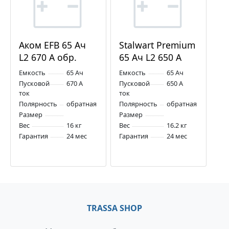
Аком EFB 65 Ач
Stalwart Premium
L2 670 А обр.
65 Ач L2 650 А
пол.
обр. пол.
Емкость
65 Ач
Емкость
65 Ач
Пусковой
670 А
Пусковой
650 А
ток
ток
Полярность
обратная
Полярность
обратная
Размер
Размер
Вес
16 кг
Вес
16.2 кг
Гарантия
24 мес
Гарантия
24 мес
TRASSA SHOP