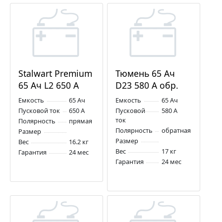
Stalwart Premium
Тюмень 65 Ач
65 Ач L2 650 А
D23 580 А обр.
прям. пол.
пол.
Емкость
65 Ач
Емкость
65 Ач
Пусковой ток
650 А
Пусковой
580 А
ток
Полярность
прямая
Полярность
обратная
Размер
Размер
Вес
16.2 кг
Вес
17 кг
Гарантия
24 мес
Гарантия
24 мес