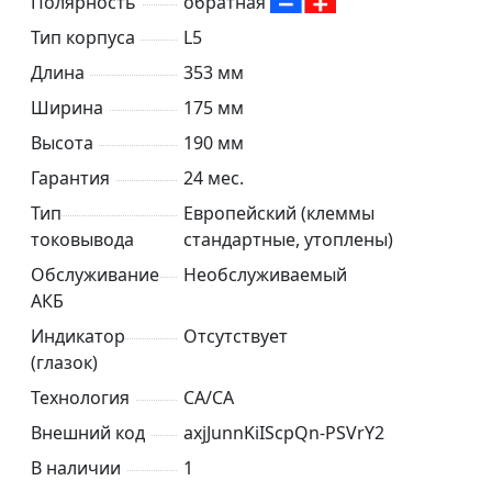
Полярность
обратная
Тип корпуса
L5
Длина
353 мм
Ширина
175 мм
Высота
190 мм
Гарантия
24 мес.
Тип
Европейский (клеммы
токовывода
стандартные, утоплены)
Обслуживание
Необслуживаемый
АКБ
Индикатор
Отсутствует
(глазок)
Технология
CA/CA
Внешний код
axjJunnKiIScpQn-PSVrY2
В наличии
1