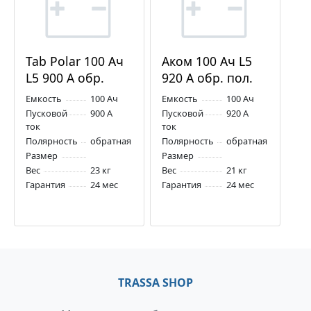
Tab Polar 100 Ач
Аком 100 Ач L5
L5 900 А обр.
920 А обр. пол.
пол.
Емкость
100 Ач
Емкость
100 Ач
Пусковой
900 А
Пусковой
920 А
ток
ток
Полярность
обратная
Полярность
обратная
Размер
Размер
Вес
23 кг
Вес
21 кг
Гарантия
24 мес
Гарантия
24 мес
TRASSA SHOP