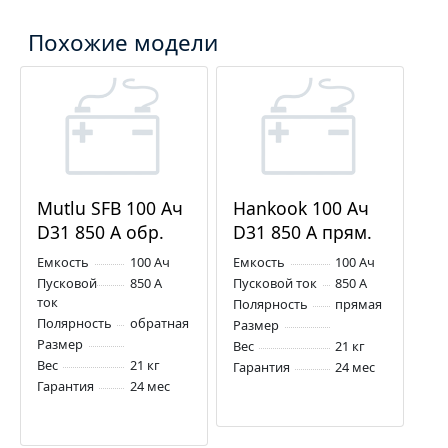
Похожие модели
Mutlu SFB 100 Ач
Hankook 100 Ач
D31 850 А обр.
D31 850 А прям.
пол.
пол.
Емкость
100 Ач
Емкость
100 Ач
Пусковой
850 А
Пусковой ток
850 А
ток
Полярность
прямая
Полярность
обратная
Размер
Размер
Вес
21 кг
Вес
21 кг
Гарантия
24 мес
Гарантия
24 мес